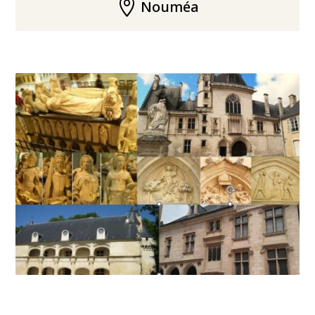

Nouméa